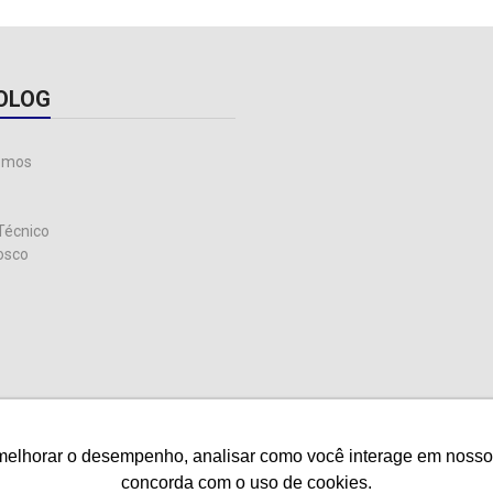
OLOG
omos
Técnico
osco
melhorar o desempenho, analisar como você interage em nosso sit
melhorar o desempenho, analisar como você interage em nosso sit
concorda com o uso de cookies.
concorda com o uso de cookies.