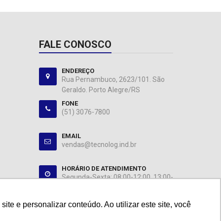
FALE CONOSCO
ENDEREÇO
Rua Pernambuco, 2623/101. São
Geraldo. Porto Alegre/RS
FONE
(51) 3076-7800
EMAIL
vendas@tecnolog.ind.br
HORÁRIO DE ATENDIMENTO
Segunda-Sexta: 08:00-12:00, 13:00-
18:00
e e personalizar conteúdo. Ao utilizar este site, você
e e personalizar conteúdo. Ao utilizar este site, você