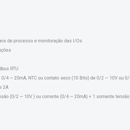
áveis de processo e monitoração das I/Os
nções
odbus RTU
0V, 0/4 ~ 20mA, NTC ou contato seco
(10 Bits) de 0/2 ~ 10V ou 0
 e 2A
tensão (0/2 ~ 10V ) ou corrente (0/4 ~ 20mA) + 1 somente tensã