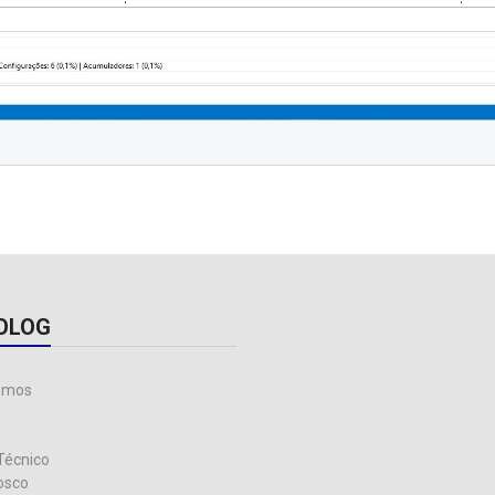
OLOG
omos
Técnico
osco