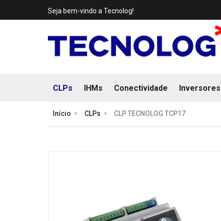
Seja bem-vindo a Tecnolog!
CLPs
IHMs
Conectividade
Inversores
Início
CLPs
CLP TECNOLOG TCP17