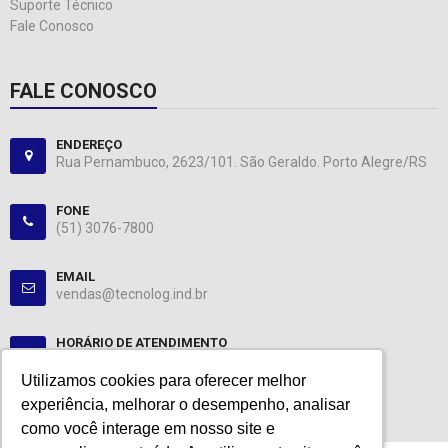
Suporte Técnico
Fale Conosco
FALE CONOSCO
ENDEREÇO
Rua Pernambuco, 2623/101. São Geraldo. Porto Alegre/RS
FONE
(51) 3076-7800
EMAIL
vendas@tecnolog.ind.br
HORÁRIO DE ATENDIMENTO
Segunda-Sexta: 08:00-12:00, 13:00-18:00
Utilizamos cookies para oferecer melhor
Utilizamos cookies para oferecer melhor
experiência, melhorar o desempenho, analisar
experiência, melhorar o desempenho, analisar
como você interage em nosso site e
como você interage em nosso site e