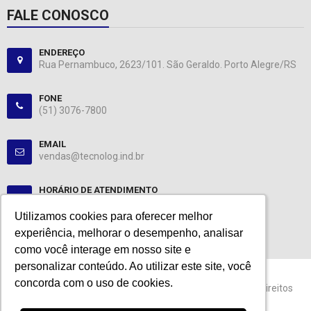
FALE CONOSCO
ENDEREÇO
Rua Pernambuco, 2623/101. São Geraldo. Porto Alegre/RS
FONE
(51) 3076-7800
EMAIL
vendas@tecnolog.ind.br
HORÁRIO DE ATENDIMENTO
Segunda-Sexta: 08:00-12:00, 13:00-18:00
Utilizamos cookies para oferecer melhor
Utilizamos cookies para oferecer melhor
experiência, melhorar o desempenho, analisar
experiência, melhorar o desempenho, analisar
como você interage em nosso site e
como você interage em nosso site e
personalizar conteúdo. Ao utilizar este site, você
personalizar conteúdo. Ao utilizar este site, você
concorda com o uso de cookies.
concorda com o uso de cookies.
© 2024 Tecnolog. CNPJ: 89.401.335/0001-25. Todos os direitos
reservados.