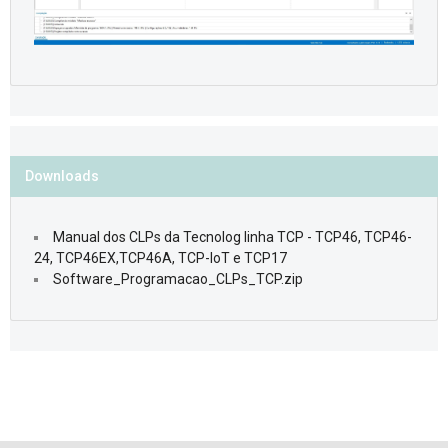
Downloads
Manual dos CLPs da Tecnolog linha TCP - TCP46, TCP46-
24, TCP46EX,TCP46A, TCP-IoT e TCP17
Software_Programacao_CLPs_TCP.zip