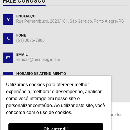
FALE CONOSCO
ENDEREÇO
Rua Pernambuco, 2623/101. São Geraldo. Porto Alegre/RS
FONE
(51) 3076-7800
EMAIL
vendas@tecnolog.ind.br
HORÁRIO DE ATENDIMENTO
Segunda-Sexta: 08:00-12:00, 13:00-18:00
Utilizamos cookies para oferecer melhor
Utilizamos cookies para oferecer melhor
experiência, melhorar o desempenho, analisar
experiência, melhorar o desempenho, analisar
como você interage em nosso site e
como você interage em nosso site e
personalizar conteúdo. Ao utilizar este site, você
personalizar conteúdo. Ao utilizar este site, você
concorda com o uso de cookies.
concorda com o uso de cookies.
© 2024 Tecnolog. CNPJ: 89.401.335/0001-25. Todos os direitos
reservados.
Ok, entendi!
Ok, entendi!