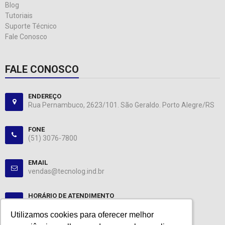
Blog
Tutoriais
Suporte Técnico
Fale Conosco
FALE CONOSCO
ENDEREÇO
Rua Pernambuco, 2623/101. São Geraldo. Porto Alegre/RS
FONE
(51) 3076-7800
EMAIL
vendas@tecnolog.ind.br
HORÁRIO DE ATENDIMENTO
Segunda-Sexta: 08:00-12:00, 13:00-18:00
Utilizamos cookies para oferecer melhor
Utilizamos cookies para oferecer melhor