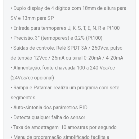
• Duplo display de 4 dígitos com 18mm de altura para
SV e 13mm para SP
• Entrada para termopares J, K, S, T, E, N, R e Pt100
• Precisão: 3° (termopares) e 0,2% (Pt100)
• Saídas de controle: Relé SPDT 3A / 250Vca, pulso
de tensão 12Vcc / 25mA ou sinal 0-20mA / 4-20mA
• Alimentação: fonte chaveada 100 a 240 Vca/cc
(24Vca/cc opcional)
• Rampa e Patamar: realiza um programa com sete
segmentos
• Auto-sintonia dos parâmetros PID
• Detecta qualquer falha do sensor
• Taxa de amostragem: 10 amostras por segundo
• Menu de programação simplificado facilita a