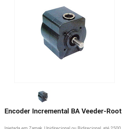
Encoder Incremental BA Veeder-Root
Injetada em Zamak, Unidirecional ou Bidirecional, até 2500