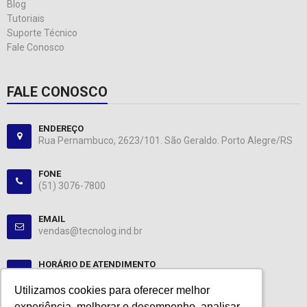
Blog
Tutoriais
Suporte Técnico
Fale Conosco
FALE CONOSCO
ENDEREÇO
Rua Pernambuco, 2623/101. São Geraldo. Porto Alegre/RS
FONE
(51) 3076-7800
EMAIL
vendas@tecnolog.ind.br
HORÁRIO DE ATENDIMENTO
Segunda-Sexta: 08:00-12:00, 13:00-18:00
Utilizamos cookies para oferecer melhor
Utilizamos cookies para oferecer melhor
experiência, melhorar o desempenho, analisar
experiência, melhorar o desempenho, analisar