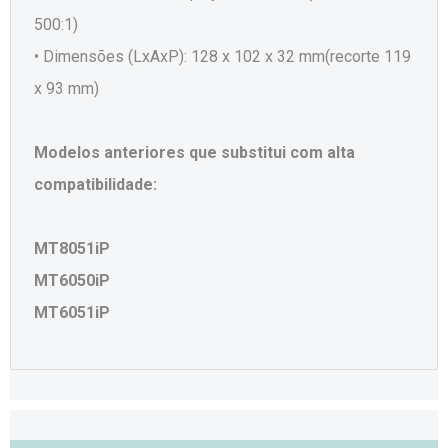
500:1)
• Dimensões (LxAxP): 128 x 102 x 32 mm(recorte 119
x 93 mm)
Modelos anteriores que substitui com alta
compatibilidade:
MT8051iP
MT6050iP
MT6051iP