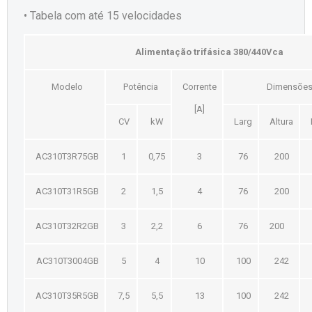
• Tabela com até 15 velocidades
Alimentação trifásica 380/440Vca
Modelo
Potência
Corrente
Dimensõe
[A]
CV
kW
Larg
Altura
AC310T3R75GB
1
0,75
3
76
200
AC310T31R5GB
2
1,5
4
76
200
AC310T32R2GB
3
2,2
6
76
200
AC310T3004GB
5
4
10
100
242
AC310T35R5GB
7,5
5,5
13
100
242