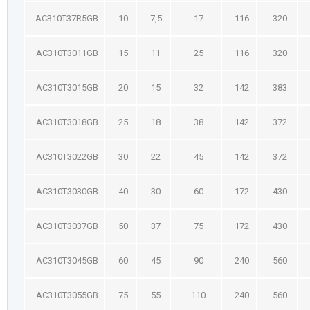
AC310T37R5GB
10
7,5
17
116
320
AC310T3011GB
15
11
25
116
320
AC310T3015GB
20
15
32
142
383
AC310T3018GB
25
18
38
142
372
AC310T3022GB
30
22
45
142
372
AC310T3030GB
40
30
60
172
430
AC310T3037GB
50
37
75
172
430
AC310T3045GB
60
45
90
240
560
AC310T3055GB
75
55
110
240
560