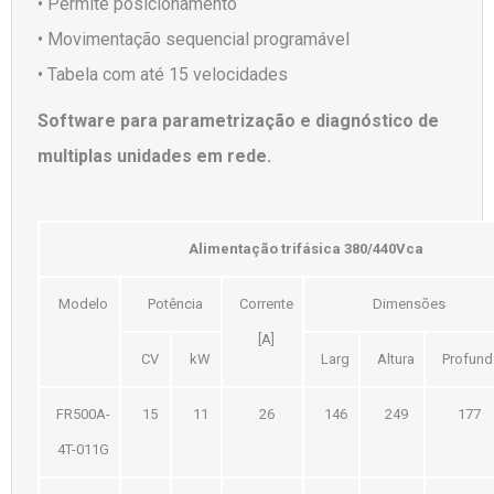
• Permite posicionamento
• Movimentação sequencial programável
• Tabela com até 15 velocidades
Software para parametrização e diagnóstico de
multiplas unidades em rede.
Alimentação trifásica 380/440Vca
Modelo
Potência
Corrente
Dimensões
[A]
CV
kW
Larg
Altura
Profund
FR500A-
15
11
26
146
249
177
4T-011G