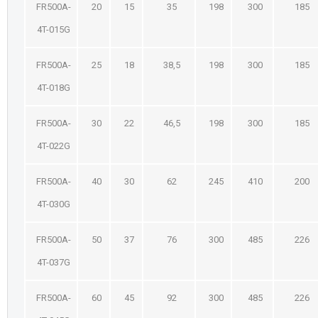
FR500A-
20
15
35
198
300
185
4T-015G
FR500A-
25
18
38,5
198
300
185
4T-018G
FR500A-
30
22
46,5
198
300
185
4T-022G
FR500A-
40
30
62
245
410
200
4T-030G
FR500A-
50
37
76
300
485
226
4T-037G
FR500A-
60
45
92
300
485
226