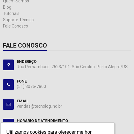
Quem Somos
Blog
Tutoriais
Suporte Técnico
Fale Conosco
FALE CONOSCO
ENDEREÇO
Rua Pernambuco, 2623/101. São Geraldo. Porto Alegre/RS
FONE
(51) 3076-7800
EMAIL
vendas@tecnolog.ind.br
HORÁRIO DE ATENDIMENTO
Segunda-Sexta: 08:00-12:00, 13:00-18:00
Utilizamos cookies para oferecer melhor
Utilizamos cookies para oferecer melhor