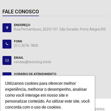
FALE CONOSCO
ENDEREÇO
Rua Pernambuco, 2623/101. São Geraldo. Porto Alegre/RS
FONE
(51) 3076-7800
EMAIL
vendas@tecnolog.ind.br
HORÁRIO DE ATENDIMENTO
Segunda-Sexta: 08:00-12:00, 13:00-18:00
Utilizamos cookies para oferecer melhor
Utilizamos cookies para oferecer melhor
experiência, melhorar o desempenho, analisar
experiência, melhorar o desempenho, analisar
como você interage em nosso site e
como você interage em nosso site e
personalizar conteúdo. Ao utilizar este site, você
personalizar conteúdo. Ao utilizar este site, você
concorda com o uso de cookies.
concorda com o uso de cookies.
© 2024 Tecnolog. CNPJ: 89.401.335/0001-25. Todos os direitos