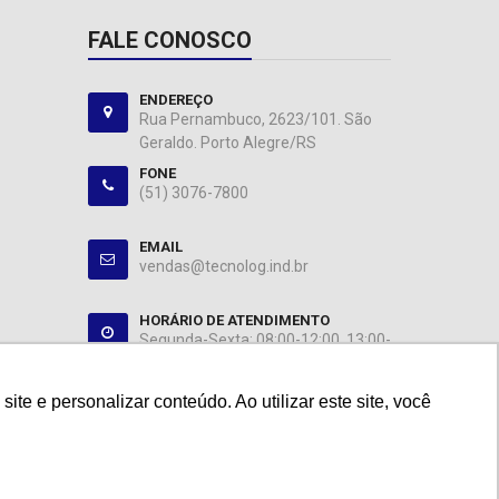
FALE CONOSCO
ENDEREÇO
Rua Pernambuco, 2623/101. São
Geraldo. Porto Alegre/RS
FONE
(51) 3076-7800
EMAIL
vendas@tecnolog.ind.br
HORÁRIO DE ATENDIMENTO
Segunda-Sexta: 08:00-12:00, 13:00-
18:00
e e personalizar conteúdo. Ao utilizar este site, você
e e personalizar conteúdo. Ao utilizar este site, você