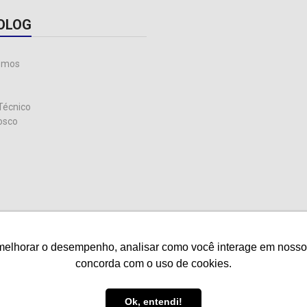
OLOG
omos
Técnico
osco
melhorar o desempenho, analisar como você interage em nosso sit
melhorar o desempenho, analisar como você interage em nosso sit
concorda com o uso de cookies.
concorda com o uso de cookies.
ireitos reservados.
Ok, entendi!
Ok, entendi!