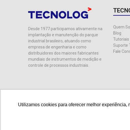
TECN
Quem S
Desde 1977 participamos ativamente na
Blog
implantação e manutenção do parque
Tutoriais
industrial brasileiro, atuando como
Suporte 
empresa de engenharia e como
Fale Con
distribuidores dos maiores fabricantes
mundiais de instrumentos de medição e
controle de processos industriais.
Utilizamos cookies para oferecer melhor experiência, 
Utilizamos cookies para oferecer melhor experiência, 
© 2024 Tecnolog. CNPJ: 89.401.335/0001-25. Todos os d