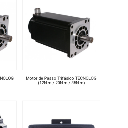
ECNOLOG
Motor de Passo Trifásico TECNOLOG
(12N.m / 20N.m / 35N.m)