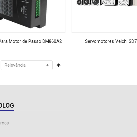
 Para Motor de Passo DM860A2
Servomotores Veichi SD7
OLOG
omos