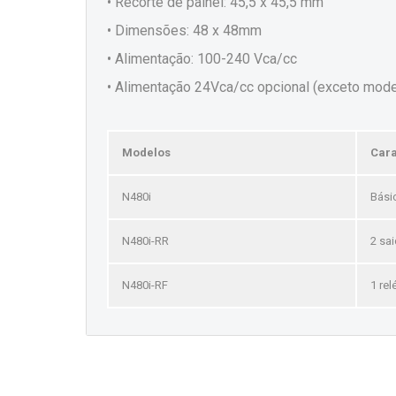
• Recorte de painel: 45,5 x 45,5 mm
• Dimensões: 48 x 48mm
• Alimentação: 100-240 Vca/cc
• Alimentação 24Vca/cc opcional (exceto mode
Modelos
Cara
N480i
Básic
N480i-RR
2 sai
N480i-RF
1 rel