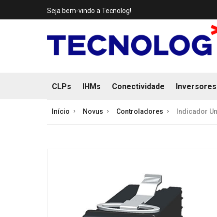
Seja bem-vindo a Tecnolog!
CLPs
IHMs
Conectividade
Inversores
Início
Novus
Controladores
Indicador U