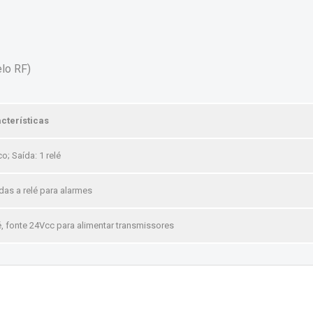
lo RF)
cterísticas
o; Saída: 1 relé
das a relé para alarmes
é, fonte 24Vcc para alimentar transmissores