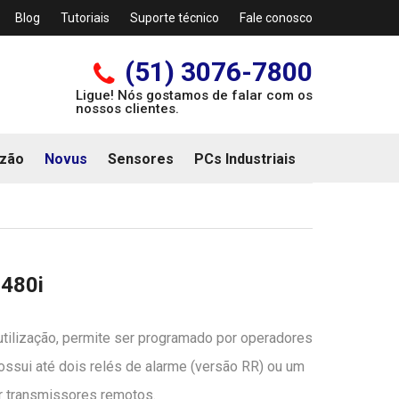
Blog
Tutoriais
Suporte técnico
Fale conosco
(51) 3076-7800
Ligue! Nós gostamos de falar com os
nossos clientes.
zão
Novus
Sensores
PCs Industriais
N480i
l utilização, permite ser programado por operadores
ssui até dois relés de alarme (versão RR) ou um
ar transmissores remotos.