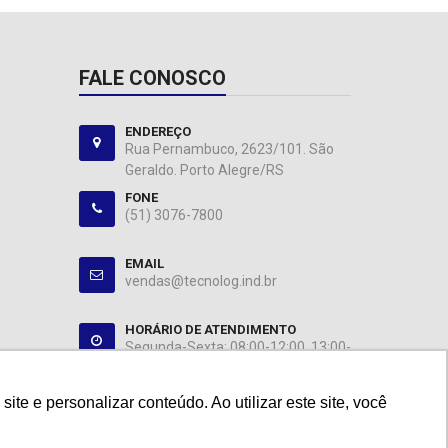
FALE CONOSCO
ENDEREÇO
Rua Pernambuco, 2623/101. São
Geraldo. Porto Alegre/RS
FONE
(51) 3076-7800
EMAIL
vendas@tecnolog.ind.br
HORÁRIO DE ATENDIMENTO
Segunda-Sexta: 08:00-12:00, 13:00-
18:00
e e personalizar conteúdo. Ao utilizar este site, você
e e personalizar conteúdo. Ao utilizar este site, você