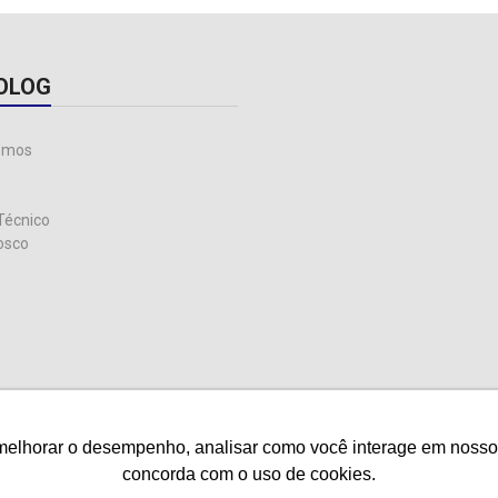
OLOG
omos
Técnico
osco
melhorar o desempenho, analisar como você interage em nosso sit
melhorar o desempenho, analisar como você interage em nosso sit
concorda com o uso de cookies.
concorda com o uso de cookies.