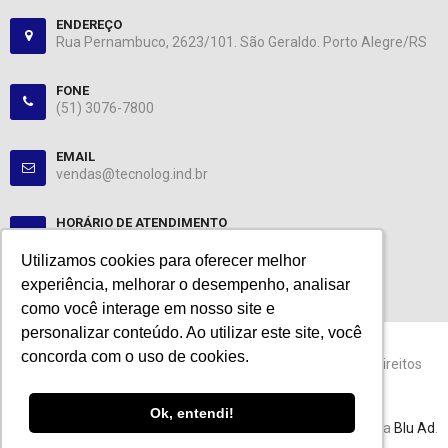
ENDEREÇO
Rua Pernambuco, 2623/101. São Geraldo. Porto Alegre/RS
FONE
(51) 3076-7800
EMAIL
vendas@tecnolog.ind.br
HORÁRIO DE ATENDIMENTO
Segunda-Sexta: 08:00-12:00, 13:00-18:00
Utilizamos cookies para oferecer melhor
Utilizamos cookies para oferecer melhor
experiência, melhorar o desempenho, analisar
experiência, melhorar o desempenho, analisar
como você interage em nosso site e
como você interage em nosso site e
personalizar conteúdo. Ao utilizar este site, você
personalizar conteúdo. Ao utilizar este site, você
concorda com o uso de cookies.
concorda com o uso de cookies.
© 2024 Tecnolog. CNPJ: 89.401.335/0001-25. Todos os direitos
reservados.
Ok, entendi!
Ok, entendi!
Esta loja virtual utiliza tecnologia da
Get Commerce
. Agência
Blu Ad
.