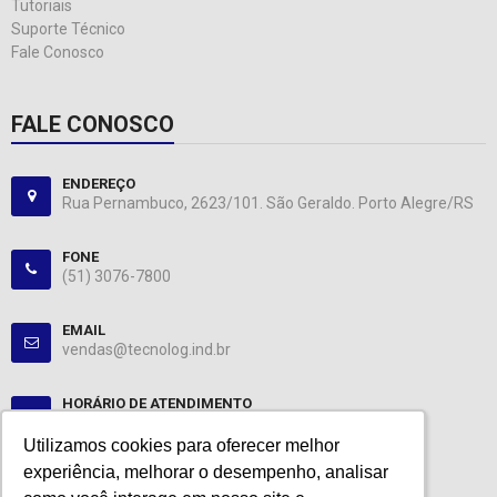
Tutoriais
Suporte Técnico
Fale Conosco
FALE CONOSCO
ENDEREÇO
Rua Pernambuco, 2623/101. São Geraldo. Porto Alegre/RS
FONE
(51) 3076-7800
EMAIL
vendas@tecnolog.ind.br
HORÁRIO DE ATENDIMENTO
Segunda-Sexta: 08:00-12:00, 13:00-18:00
Utilizamos cookies para oferecer melhor
Utilizamos cookies para oferecer melhor
experiência, melhorar o desempenho, analisar
experiência, melhorar o desempenho, analisar