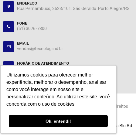
ENDEREÇO
Rua Pernambuco, 2623/101. São Geraldo. Porto Alegre/RS
FONE
(51) 3076-7800
EMAIL
vendas@tecnolog.ind.br
HORÁRIO DE ATENDIMENTO
Segunda-Sexta: 08:00-12:00, 13:00-18:00
Utilizamos cookies para oferecer melhor
Utilizamos cookies para oferecer melhor
experiência, melhorar o desempenho, analisar
experiência, melhorar o desempenho, analisar
como você interage em nosso site e
como você interage em nosso site e
personalizar conteúdo. Ao utilizar este site, você
personalizar conteúdo. Ao utilizar este site, você
concorda com o uso de cookies.
concorda com o uso de cookies.
© 2024 Tecnolog. CNPJ: 89.401.335/0001-25. Todos os direitos
reservados.
Ok, entendi!
Ok, entendi!
Esta loja virtual utiliza tecnologia da
Get Commerce
. Agência
Blu Ad
.