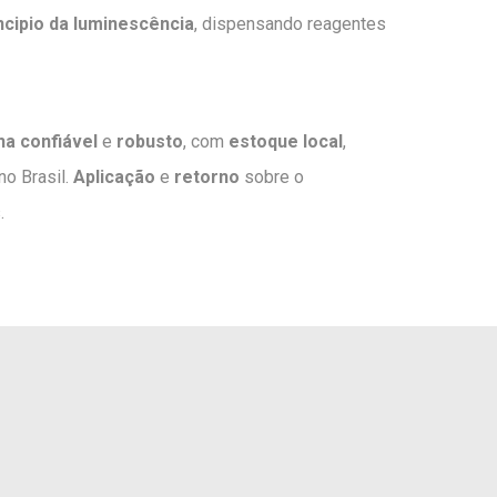
ncipio da luminescência
, dispensando reagentes
ha confiável
e
robusto
, com
estoque local
,
no Brasil.
Aplicação
e
retorno
sobre o
.