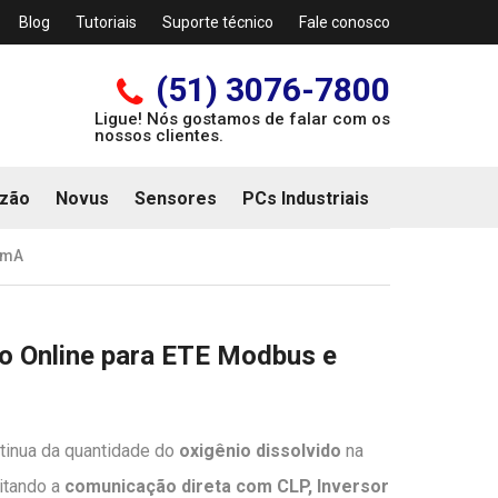
Blog
Tutoriais
Suporte técnico
Fale conosco
(51) 3076-7800
Ligue! Nós gostamos de falar com os
nossos clientes.
zão
Novus
Sensores
PCs Industriais
0mA
do Online para ETE Modbus e
tinua da quantidade do
oxigênio dissolvido
na
litando a
comunicação direta com CLP, Inversor