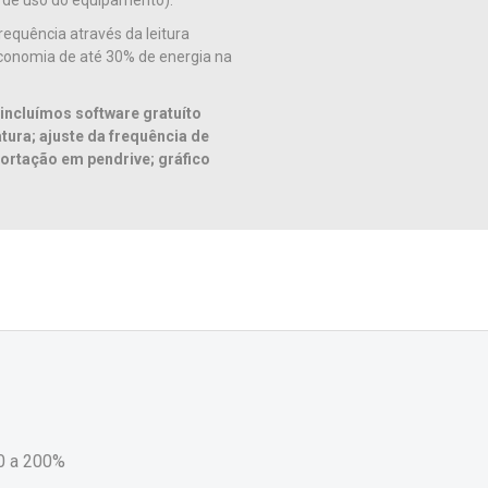
e de uso do equipamento).
requência através da leitura
economia de até 30% de energia na
incluímos software gratuíto
tura; ajuste da frequência de
portação em pendrive; gráfico
 0 a 200%