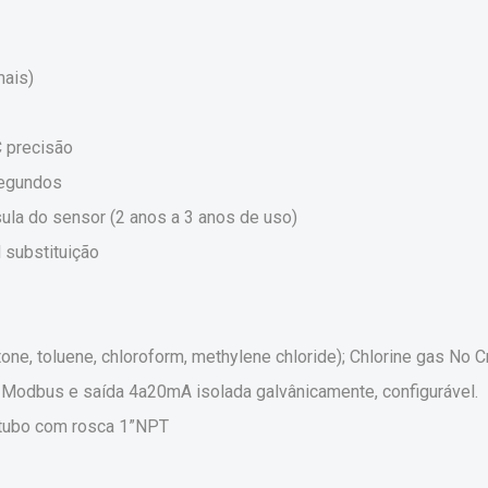
mais)
C precisão
segundos
sula do sensor (2 anos a 3 anos de uso)
 substituição
tone, toluene, chloroform, methylene chloride); Chlorine gas No 
o Modbus e saída 4a20mA isolada galvânicamente, configurável.
 tubo com rosca 1”NPT