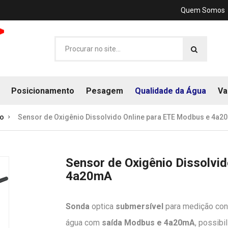
Quem Somos
Posicionamento
Pesagem
Qualidade da Água
Va
do
Sensor de Oxigênio Dissolvido Online para ETE Modbus e 4a2
Sensor de Oxigênio Dissolvi
4a20mA
Sonda
optica
submersível
para medição con
água com
saída Modbus e 4a20mA
, possibi