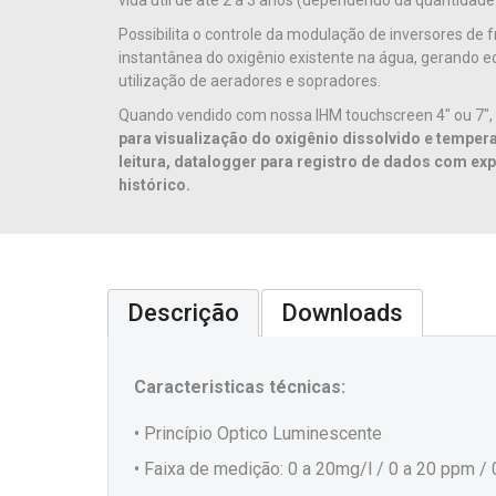
vida útil de até 2 a 3 anos (dependendo da quantidad
Possibilita o controle da modulação de inversores de f
instantânea do oxigênio existente na água, gerando 
utilização de aeradores e sopradores.
Quando vendido com nossa IHM touchscreen 4" ou 7",
para visualização do oxigênio dissolvido e tempera
leitura, datalogger para registro de dados com ex
histórico.
Descrição
Downloads
Caracteristicas técnicas:
• Princípio Optico Luminescente
• Faixa de medição: 0 a 20mg/l / 0 a 20 ppm /