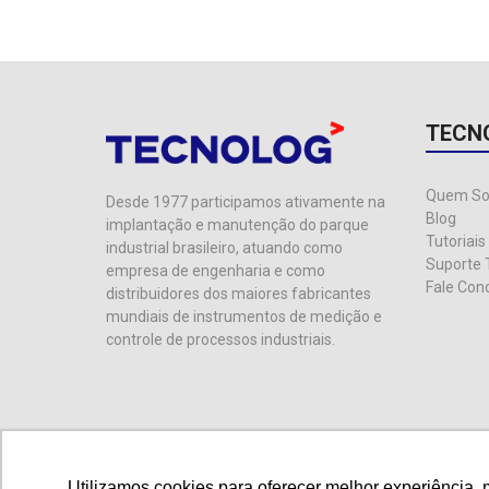
TECN
Quem S
Desde 1977 participamos ativamente na
Blog
implantação e manutenção do parque
Tutoriais
industrial brasileiro, atuando como
Suporte 
empresa de engenharia e como
Fale Con
distribuidores dos maiores fabricantes
mundiais de instrumentos de medição e
controle de processos industriais.
Utilizamos cookies para oferecer melhor experiência, 
Utilizamos cookies para oferecer melhor experiência, 