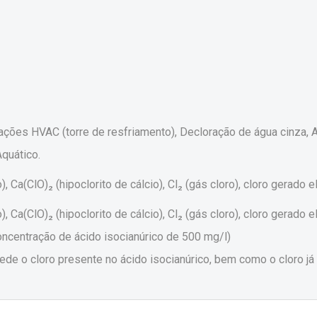
icações HVAC (torre de resfriamento), Decloração de água cinza
quático.
), Ca(ClO)₂ (hipoclorito de cálcio), Cl₂ (gás cloro), cloro gerado e
), Ca(ClO)₂ (hipoclorito de cálcio), Cl₂ (gás cloro), cloro gerado
oncentração de ácido isocianúrico de 500 mg/l)
de o cloro presente no ácido isocianúrico, bem como o cloro já 