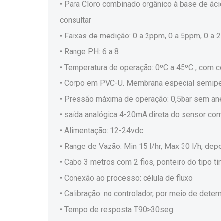
• Para Cloro combinado orgânico à base de ácid
consultar
• Faixas de medição: 0 a 2ppm, 0 a 5ppm, 0 a 
• Range PH: 6 a 8
• Temperatura de operação: 0ºC a 45ºC , com
• Corpo em PVC-U. Membrana especial semip
• Pressão máxima de operação: 0,5bar sem ane
• saída analógica 4-20mA direta do sensor co
• Alimentação: 12-24vdc
• Range de Vazão: Min 15 l/hr, Max 30 l/h, de
• Cabo 3 metros com 2 fios, ponteiro do tipo t
• Conexão ao processo: célula de fluxo
• Calibração: no controlador, por meio de dete
• Tempo de resposta T90>30seg