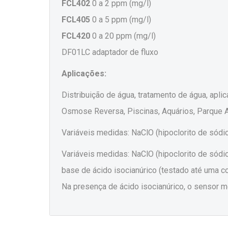
FCL402
0 a 2 ppm (mg/l)
FCL405
0 a 5 ppm (mg/l)
FCL420
0 a 20 ppm (mg/l)
DF01LC adaptador de fluxo
Aplicações:
Distribuição de água, tratamento de água, apl
Osmose Reversa, Piscinas, Aquários, Parque A
Variáveis ​​medidas: NaClO (hipoclorito de sódio
Variáveis ​​medidas: NaClO (hipoclorito de sódio
base de ácido isocianúrico (testado até uma c
Na presença de ácido isocianúrico, o sensor me