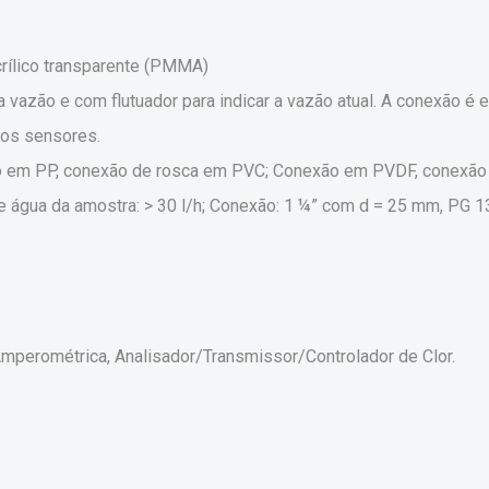
crílico transparente (PMMA)
da vazão e com flutuador para indicar a vazão atual. A conexão 
aos sensores.
xão em PP, conexão de rosca em PVC; Conexão em PVDF, conexã
 água da amostra: > 30 l/h; Conexão: 1 ¼” com d = 25 mm, PG 1
Amperométrica, Analisador/Transmissor/Controlador de Clor.