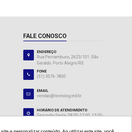
FALE CONOSCO
ENDEREÇO
Rua Pernambuco, 2623/101. São
Geraldo. Porto Alegre/RS
FONE
(51) 3076-7800
EMAIL
vendas@tecnolog.ind.br
HORÁRIO DE ATENDIMENTO
Segunda-Sexta: 08:00-12:00, 13:00-
18:00
e e personalizar conteúdo. Ao utilizar este site, você
e e personalizar conteúdo. Ao utilizar este site, você