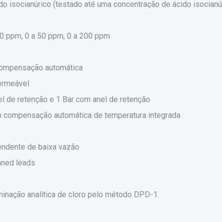
o isocianúrico (testado até uma concentração de ácido isocianúri
20 ppm, 0 a 50 ppm, 0 a 200 ppm
 compensação automática
ermeável
l de retenção e 1 Bar com anel de retenção
m compensação automática de temperatura integrada
pendente de baixa vazão
inned leads
rminação analítica de cloro pelo método DPD-1.