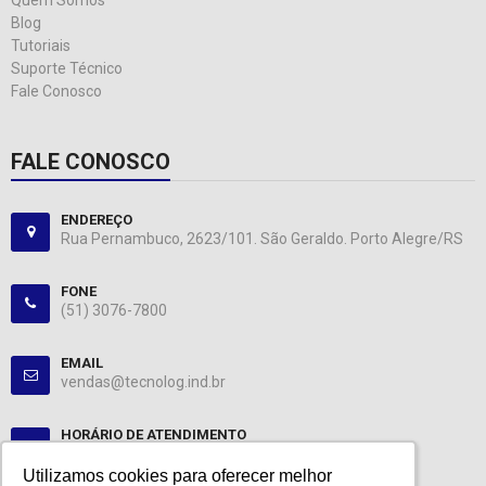
Quem Somos
Blog
Tutoriais
Suporte Técnico
Fale Conosco
FALE CONOSCO
ENDEREÇO
Rua Pernambuco, 2623/101. São Geraldo. Porto Alegre/RS
FONE
(51) 3076-7800
EMAIL
vendas@tecnolog.ind.br
HORÁRIO DE ATENDIMENTO
Segunda-Sexta: 08:00-12:00, 13:00-18:00
Utilizamos cookies para oferecer melhor
Utilizamos cookies para oferecer melhor