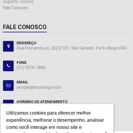
Suporte Técnico
Fale Conosco
FALE CONOSCO
ENDEREÇO
Rua Pernambuco, 2623/101. São Geraldo. Porto Alegre/RS
FONE
(51) 3076-7800
EMAIL
vendas@tecnolog.ind.br
HORÁRIO DE ATENDIMENTO
Segunda-Sexta: 08:00-12:00, 13:00-18:00
Utilizamos cookies para oferecer melhor
Utilizamos cookies para oferecer melhor
experiência, melhorar o desempenho, analisar
experiência, melhorar o desempenho, analisar
como você interage em nosso site e
como você interage em nosso site e