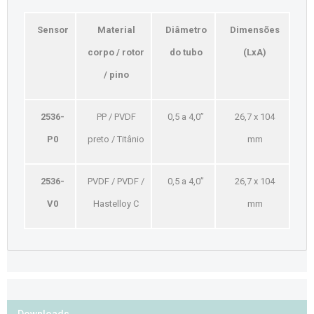
Sensor
Material
Diâmetro
Dimensões
corpo / rotor
do tubo
(LxA)
/ pino
2536-
PP / PVDF
0,5 a 4,0’’
26,7 x 104
P0
preto / Titânio
mm
2536-
PVDF / PVDF /
0,5 a 4,0’’
26,7 x 104
V0
Hastelloy C
mm