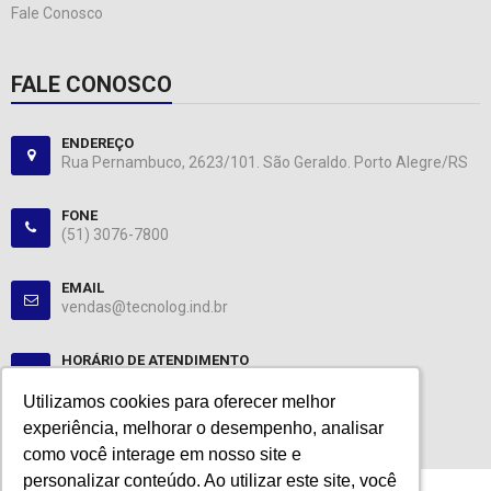
Fale Conosco
FALE CONOSCO
ENDEREÇO
Rua Pernambuco, 2623/101. São Geraldo. Porto Alegre/RS
FONE
(51) 3076-7800
EMAIL
vendas@tecnolog.ind.br
HORÁRIO DE ATENDIMENTO
Segunda-Sexta: 08:00-12:00, 13:00-18:00
Utilizamos cookies para oferecer melhor
Utilizamos cookies para oferecer melhor
experiência, melhorar o desempenho, analisar
experiência, melhorar o desempenho, analisar
como você interage em nosso site e
como você interage em nosso site e
personalizar conteúdo. Ao utilizar este site, você
personalizar conteúdo. Ao utilizar este site, você