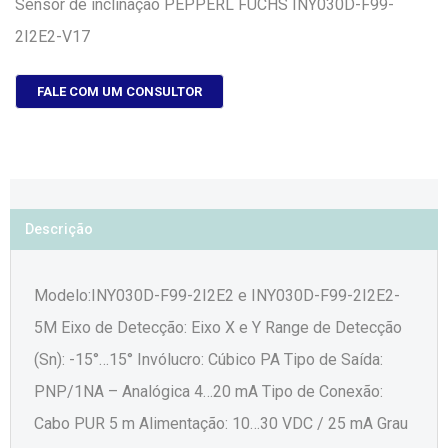
Sensor de inclinação PEPPERL FUCHS INY030D-F99-
2I2E2-V17
FALE COM UM CONSULTOR
Descrição
Modelo:INY030D-F99-2I2E2 e INY030D-F99-2I2E2-
5M Eixo de Detecção: Eixo X e Y Range de Detecção
(Sn): -15°…15° Invólucro: Cúbico PA Tipo de Saída:
PNP/1NA – Analógica 4…20 mA Tipo de Conexão:
Cabo PUR 5 m Alimentação: 10…30 VDC / 25 mA Grau