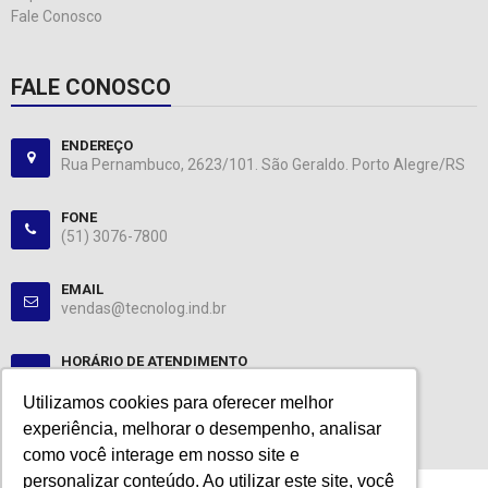
Fale Conosco
FALE CONOSCO
ENDEREÇO
Rua Pernambuco, 2623/101. São Geraldo. Porto Alegre/RS
FONE
(51) 3076-7800
EMAIL
vendas@tecnolog.ind.br
HORÁRIO DE ATENDIMENTO
Segunda-Sexta: 08:00-12:00, 13:00-18:00
Utilizamos cookies para oferecer melhor
Utilizamos cookies para oferecer melhor
experiência, melhorar o desempenho, analisar
experiência, melhorar o desempenho, analisar
como você interage em nosso site e
como você interage em nosso site e
personalizar conteúdo. Ao utilizar este site, você
personalizar conteúdo. Ao utilizar este site, você