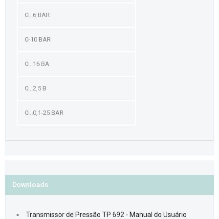
0...6 BAR
0-10 BAR
0...16 BA
0...2,5 B
0...0,1-25 BAR
Downloads
Transmissor de Pressão TP 692 - Manual do Usuário