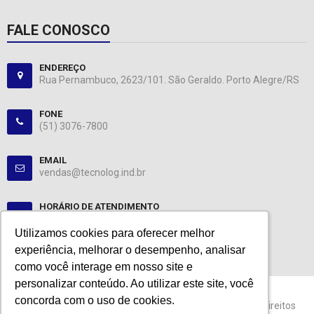
FALE CONOSCO
ENDEREÇO
Rua Pernambuco, 2623/101. São Geraldo. Porto Alegre/RS
FONE
(51) 3076-7800
EMAIL
vendas@tecnolog.ind.br
HORÁRIO DE ATENDIMENTO
Segunda-Sexta: 08:00-12:00, 13:00-18:00
Utilizamos cookies para oferecer melhor
Utilizamos cookies para oferecer melhor
experiência, melhorar o desempenho, analisar
experiência, melhorar o desempenho, analisar
como você interage em nosso site e
como você interage em nosso site e
personalizar conteúdo. Ao utilizar este site, você
personalizar conteúdo. Ao utilizar este site, você
concorda com o uso de cookies.
concorda com o uso de cookies.
© 2024 Tecnolog. CNPJ: 89.401.335/0001-25. Todos os direitos