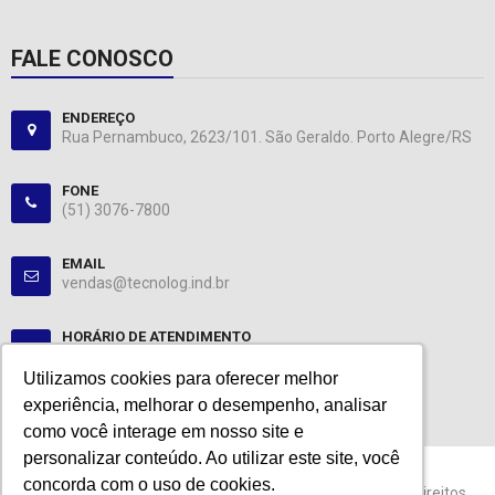
FALE CONOSCO
ENDEREÇO
Rua Pernambuco, 2623/101. São Geraldo. Porto Alegre/RS
FONE
(51) 3076-7800
EMAIL
vendas@tecnolog.ind.br
HORÁRIO DE ATENDIMENTO
Segunda-Sexta: 08:00-12:00, 13:00-18:00
Utilizamos cookies para oferecer melhor
Utilizamos cookies para oferecer melhor
experiência, melhorar o desempenho, analisar
experiência, melhorar o desempenho, analisar
como você interage em nosso site e
como você interage em nosso site e
personalizar conteúdo. Ao utilizar este site, você
personalizar conteúdo. Ao utilizar este site, você
concorda com o uso de cookies.
concorda com o uso de cookies.
© 2024 Tecnolog. CNPJ: 89.401.335/0001-25. Todos os direitos