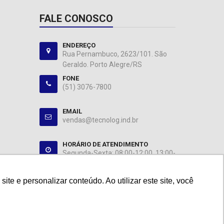
FALE CONOSCO
ENDEREÇO
Rua Pernambuco, 2623/101. São
Geraldo. Porto Alegre/RS
FONE
(51) 3076-7800
EMAIL
vendas@tecnolog.ind.br
HORÁRIO DE ATENDIMENTO
Segunda-Sexta: 08:00-12:00, 13:00-
18:00
e e personalizar conteúdo. Ao utilizar este site, você
e e personalizar conteúdo. Ao utilizar este site, você