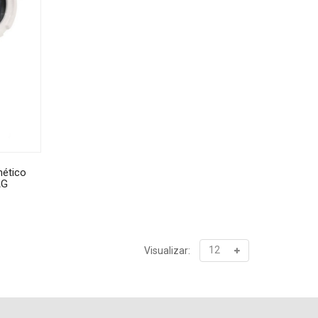
nético
AG
Visualizar: