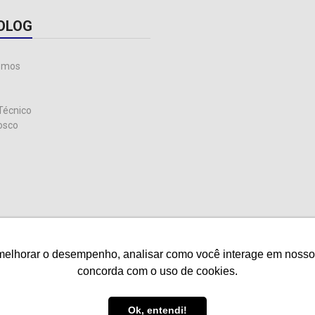
OLOG
omos
Técnico
osco
melhorar o desempenho, analisar como você interage em nosso sit
melhorar o desempenho, analisar como você interage em nosso sit
concorda com o uso de cookies.
concorda com o uso de cookies.
ireitos reservados.
Ok, entendi!
Ok, entendi!