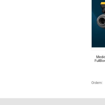
Medid
FullB
Ordem: