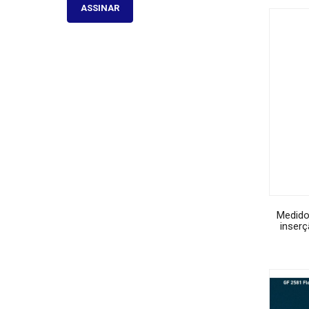
ASSINAR
Medido
inser