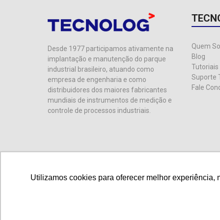
TECN
Quem S
Desde 1977 participamos ativamente na
Blog
implantação e manutenção do parque
Tutoriais
industrial brasileiro, atuando como
Suporte 
empresa de engenharia e como
Fale Con
distribuidores dos maiores fabricantes
mundiais de instrumentos de medição e
controle de processos industriais.
Utilizamos cookies para oferecer melhor experiência, 
Utilizamos cookies para oferecer melhor experiência, 
© 2024 Tecnolog. CNPJ: 89.401.335/0001-25. Todos os d