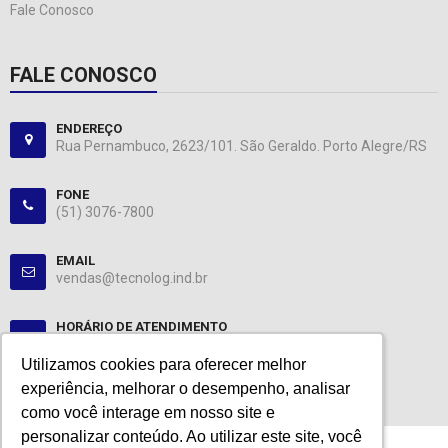
Fale Conosco
FALE CONOSCO
ENDEREÇO
Rua Pernambuco, 2623/101. São Geraldo. Porto Alegre/RS
FONE
(51) 3076-7800
EMAIL
vendas@tecnolog.ind.br
HORÁRIO DE ATENDIMENTO
Segunda-Sexta: 08:00-12:00, 13:00-18:00
Utilizamos cookies para oferecer melhor
Utilizamos cookies para oferecer melhor
experiência, melhorar o desempenho, analisar
experiência, melhorar o desempenho, analisar
como você interage em nosso site e
como você interage em nosso site e
personalizar conteúdo. Ao utilizar este site, você
personalizar conteúdo. Ao utilizar este site, você