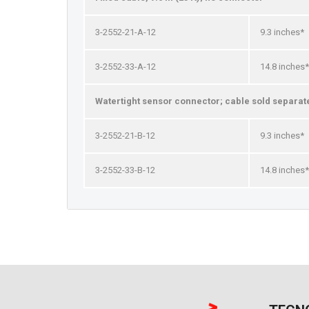
3-2552-21-A-12
9.3 inches*
3-2552-33-A-12
14.8 inches*
Watertight sensor connector; cable sold separat
3-2552-21-B-12
9.3 inches*
3-2552-33-B-12
14.8 inches*