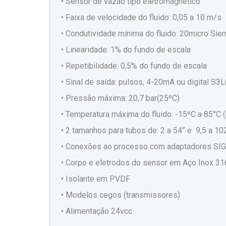
• Sensor de vazão tipo eletromagnético
• Faixa de velocidade do fluido: 0,05 a 10 m/s
• Condutividade mínima do fluido: 20micro Si
• Linearidade: 1% do fundo de escala
• Repetibilidade: 0,5% do fundo de escala
• Sinal de saída: pulsos, 4-20mA ou digital S
• Pressão máxima: 20,7 bar(25ºC)
• Temperatura máxima do fluido: -15ºC a 85°C (
• 2 tamanhos para tubos de: 2 a 54” e 9,5 a 10
• Conexões ao processo com adaptadores SIG
• Corpo e eletrodos do sensor em Aço Inox 3
• Isolante em PVDF
• Modelos cegos (transmissores)
• Alimentação 24vcc