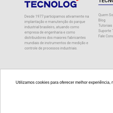
TECN
Quem S
Desde 1977 participamos ativamente na
Blog
implantação e manutenção do parque
Tutoriais
industrial brasileiro, atuando como
Suporte 
empresa de engenharia e como
Fale Con
distribuidores dos maiores fabricantes
mundiais de instrumentos de medição e
controle de processos industriais.
Utilizamos cookies para oferecer melhor experiência, 
Utilizamos cookies para oferecer melhor experiência, 
© 2024 Tecnolog. CNPJ: 89.401.335/0001-25. Todos os d
Esta loja virtual utiliza tecnologia da
Get Commerce
. Ag