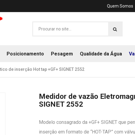
Quem Somos
Posicionamento
Pesagem
Qualidade da Água
Va
ico de inserção Hot tap +GF+ SIGNET 2552
Medidor de vazão Eletromagn
SIGNET 2552
Modelo consagrado da +GF+ SIGNET que perm
inserção em formato de “HOT-TAP” com válvul