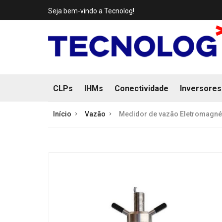
Seja bem-vindo a Tecnolog!
CLPs
IHMs
Conectividade
Inversores
Início
Vazão
Medidor de vazão Eletromagnét