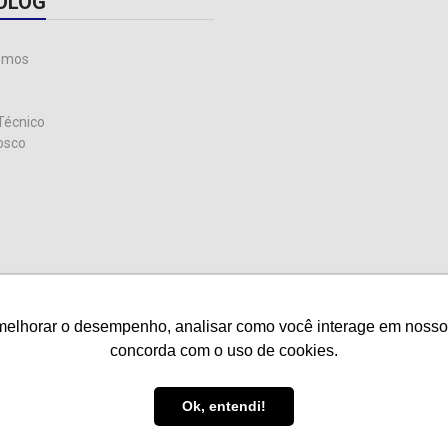
OLOG
omos
Técnico
osco
melhorar o desempenho, analisar como você interage em nosso sit
melhorar o desempenho, analisar como você interage em nosso sit
concorda com o uso de cookies.
concorda com o uso de cookies.
ireitos reservados.
Ok, entendi!
Ok, entendi!
ência
Blu Ad
.