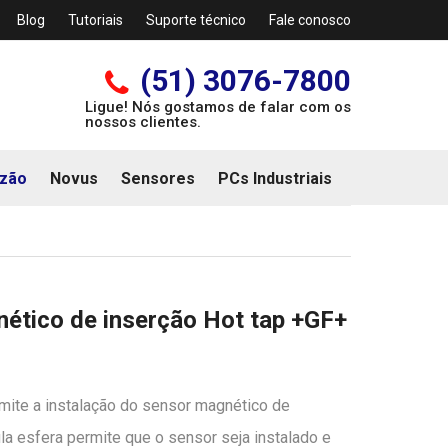
Blog
Tutoriais
Suporte técnico
Fale conosco
(51) 3076-7800
Ligue! Nós gostamos de falar com os
nossos clientes.
zão
Novus
Sensores
PCs Industriais
ético de inserção Hot tap +GF+
ite a instalação do sensor magnético de
a esfera permite que o sensor seja instalado e