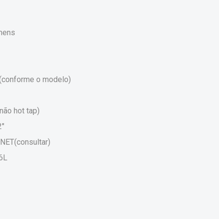
emens
3L(conforme o modelo)
não hot tap)
2"
NET(consultar)
16L