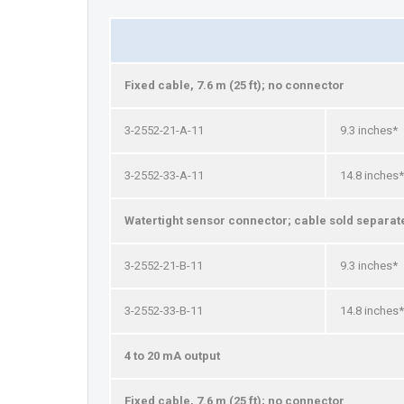
Fixed cable, 7.6 m (25 ft); no connector
3-2552-21-A-11
9.3 inches*
3-2552-33-A-11
14.8 inches*
Watertight sensor connector; cable sold separat
3-2552-21-B-11
9.3 inches*
3-2552-33-B-11
14.8 inches*
4 to 20 mA output
Fixed cable, 7.6 m (25 ft); no connector