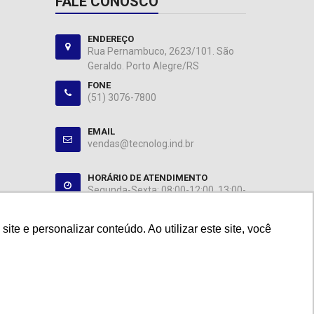
FALE CONOSCO
ENDEREÇO
Rua Pernambuco, 2623/101. São
Geraldo. Porto Alegre/RS
FONE
(51) 3076-7800
EMAIL
vendas@tecnolog.ind.br
HORÁRIO DE ATENDIMENTO
Segunda-Sexta: 08:00-12:00, 13:00-
18:00
e e personalizar conteúdo. Ao utilizar este site, você
e e personalizar conteúdo. Ao utilizar este site, você