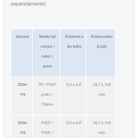
separadamente)
Sensor
Material
Diâmetro
Dimensões
corpo /
do tubo
(LxA)
rotor /
pino
2536-
PP / PVDF
0,5 a 4,0’’
26,7 x 104
P0
preto /
mm
Titânio
2536-
PVDF /
0,5 a 4,0’’
26,7 x 104
V0
PVDF /
mm