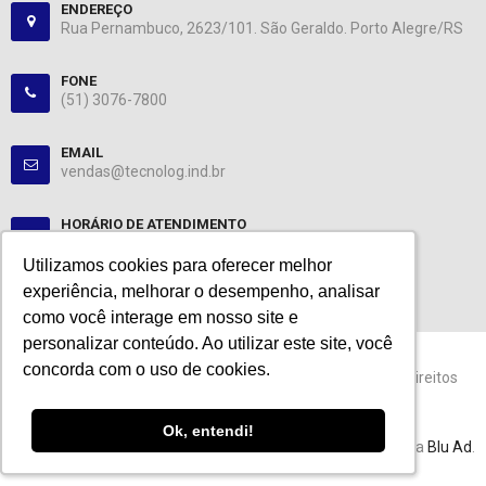
ENDEREÇO
Rua Pernambuco, 2623/101. São Geraldo. Porto Alegre/RS
FONE
(51) 3076-7800
EMAIL
vendas@tecnolog.ind.br
HORÁRIO DE ATENDIMENTO
Segunda-Sexta: 08:00-12:00, 13:00-18:00
Utilizamos cookies para oferecer melhor
Utilizamos cookies para oferecer melhor
experiência, melhorar o desempenho, analisar
experiência, melhorar o desempenho, analisar
como você interage em nosso site e
como você interage em nosso site e
personalizar conteúdo. Ao utilizar este site, você
personalizar conteúdo. Ao utilizar este site, você
concorda com o uso de cookies.
concorda com o uso de cookies.
© 2024 Tecnolog. CNPJ: 89.401.335/0001-25. Todos os direitos
reservados.
Ok, entendi!
Ok, entendi!
Esta loja virtual utiliza tecnologia da
Get Commerce
. Agência
Blu Ad
.