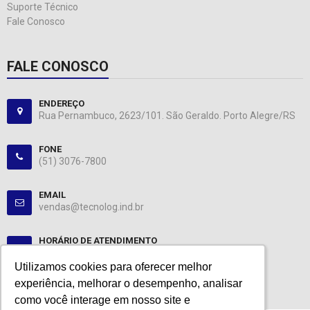
Suporte Técnico
Fale Conosco
FALE CONOSCO
ENDEREÇO
Rua Pernambuco, 2623/101. São Geraldo. Porto Alegre/RS
FONE
(51) 3076-7800
EMAIL
vendas@tecnolog.ind.br
HORÁRIO DE ATENDIMENTO
Segunda-Sexta: 08:00-12:00, 13:00-18:00
Utilizamos cookies para oferecer melhor
Utilizamos cookies para oferecer melhor
experiência, melhorar o desempenho, analisar
experiência, melhorar o desempenho, analisar
como você interage em nosso site e
como você interage em nosso site e