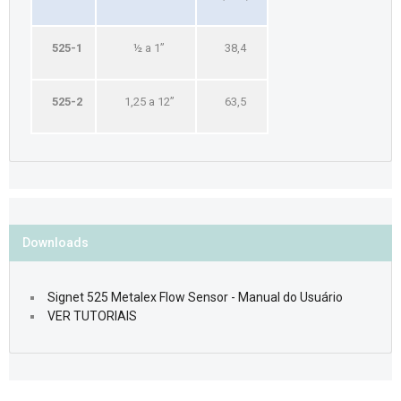
525-1
½ a 1’’
38,4
525-2
1,25 a 12’’
63,5
Downloads
Signet 525 Metalex Flow Sensor - Manual do Usuário
VER TUTORIAIS