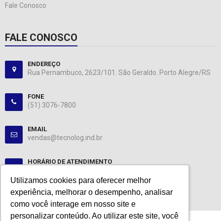
Fale Conosco
FALE CONOSCO
ENDEREÇO
Rua Pernambuco, 2623/101. São Geraldo. Porto Alegre/RS
FONE
(51) 3076-7800
EMAIL
vendas@tecnolog.ind.br
HORÁRIO DE ATENDIMENTO
Segunda-Sexta: 08:00-12:00, 13:00-18:00
Utilizamos cookies para oferecer melhor
Utilizamos cookies para oferecer melhor
experiência, melhorar o desempenho, analisar
experiência, melhorar o desempenho, analisar
como você interage em nosso site e
como você interage em nosso site e
personalizar conteúdo. Ao utilizar este site, você
personalizar conteúdo. Ao utilizar este site, você