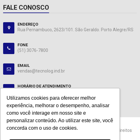
FALE CONOSCO
ENDEREÇO
Rua Pernambuco, 2623/101. São Geraldo. Porto Alegre/RS
FONE
(51) 3076-7800
EMAIL
vendas@tecnolog.ind.br
HORÁRIO DE ATENDIMENTO
Segunda-Sexta: 08:00-12:00, 13:00-18:00
Utilizamos cookies para oferecer melhor
Utilizamos cookies para oferecer melhor
experiência, melhorar o desempenho, analisar
experiência, melhorar o desempenho, analisar
como você interage em nosso site e
como você interage em nosso site e
personalizar conteúdo. Ao utilizar este site, você
personalizar conteúdo. Ao utilizar este site, você
concorda com o uso de cookies.
concorda com o uso de cookies.
© 2024 Tecnolog. CNPJ: 89.401.335/0001-25. Todos os direitos